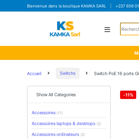
Skip to navigation
Skip to content
Bienvenue dans la boutique KAMKA SARL
+237 656 0
Search fo
Ma
Accueil
Switchs
Switch PoE 16 ports Gi
Show All Categories
-
11%
Accessoires
(11)
Accessoires laptops & desktops
(2)
Accessoires ordinateurs
(2)