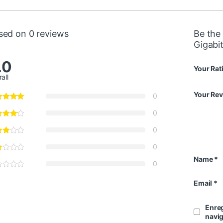
sed on 0 reviews
Be the 
Gigabit
.0
Your Rat
all
Your Re
0
0
0
0
Name
*
0
Email
*
Enreg
navi