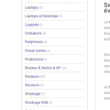
Sw
Laptops
(2)
év
Laptops et Desktops
(1)
Le
Logiciels
(1)
ent
Onduleurs
éco
(4)
acti
Peripherals
(2)
Power banks
(1)
Dot
Projecteurs
(1)
équ
sans
Routeur & Switch & AP
(15)
dép
Routeurs
(16)
Serveurs
(4)
Le
ass
Stockage
(1)
sit
Stockage NAS
(1)