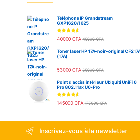
Téléphone IP Grandstream
GXP1620/1625
Note
4.33
40000
CFA
45000
CFA
sur 5
Toner laser HP 17A-noir-original CF217
(17A)
53000
CFA
65000
CFA
Point d'accès intérieur Ubiquiti UniFi 6
Pro 802.11ax U6-Pro
Note
4.33
145000
CFA
175000
CFA
sur 5
Inscrivez-vous à la newsletter