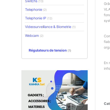
Switchs
(13)
Grâ
VLA
Telephonie
(2)
fonc
Telephonie IP
(12)
sys
Videosurveillance & Biometrie
(1)
Webcam
Con
(2)
fia
org
Régulateurs de tension
(1)
En 
inf
Cat