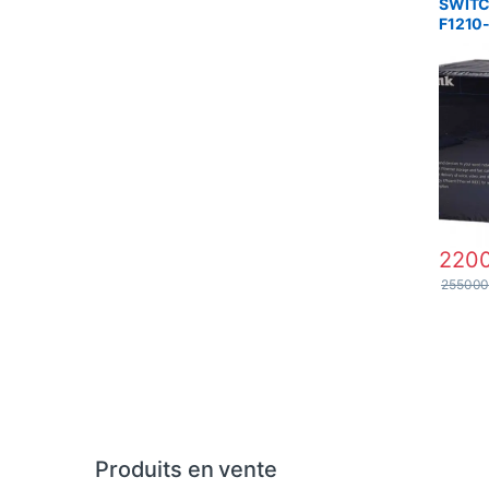
SWITC
F1210
POE +
220
25500
Produits en vente