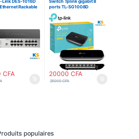
D-Link DES-1016D
Switch Tplink gigabit 8
 Ethernet Rackable
ports TL-SG1008D
Mbps
0
CFA
20000
CFA
A
25000
CFA
Produits populaires