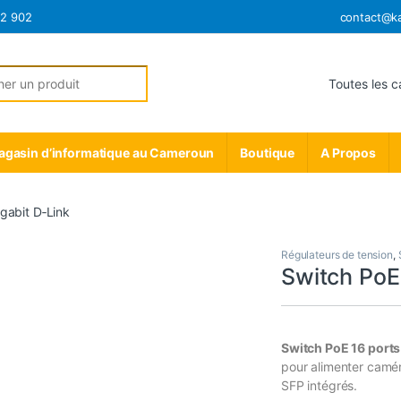
12 902
contact@k
r:
gasin d’informatique au Cameroun
Boutique
A Propos
gabit D‑Link
Régulateurs de tension
,
Switch PoE 
Switch PoE 16 ports
pour alimenter caméra
SFP intégrés.