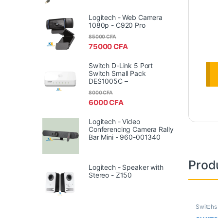
Logitech - Web Camera
1080p - C920 Pro
85000
CFA
75000
CFA
Switch D-Link 5 Port
Switch Small Pack
DES1005C –
8000
CFA
6000
CFA
Logitech - Video
Conferencing Camera Rally
Bar Mini - 960-001340
Produ
Logitech - Speaker with
Stereo - Z150
Switchs