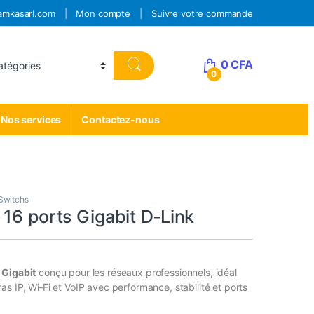
amkasarl.com
Mon compte
Suivre votre commande
0
CFA
0
Nos services
Contactez-nous
Switchs
16 ports Gigabit D‑Link
 Gigabit
conçu pour les réseaux professionnels, idéal
s IP, Wi‑Fi et VoIP avec performance, stabilité et ports