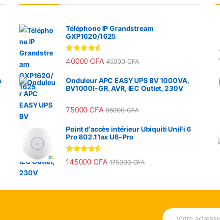
Téléphone IP Grandstream
GXP1620/1625
Note
4.33
40000
CFA
45000
CFA
sur 5
A
Onduleur APC EASY UPS BV 1000VA,
BV1000I-GR, AVR, IEC Outlet, 230V
75000
CFA
95000
CFA
Point d'accès intérieur Ubiquiti UniFi 6
Pro 802.11ax U6-Pro
Note
4.33
145000
CFA
175000
CFA
sur 5
E