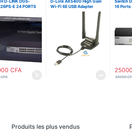
H D-LINK DGS-
D-Link AX5400 High Gain
Switch 
-26PS-E 24 PORTS
Wi-Fi 6E USB Adapter
16 Ports
 2 PORTS SFP
DWA-XE5452 –
10/100 
000
CFA
2500
0
CFA
35000
CF
Produits les plus vendus