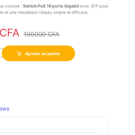
us concise :
Switch PoE 16 ports Gigabit
avec SFP pour
le et une installation réseau simple et efficace.
CFA
190000
CFA
 Gigabit D‑Link quantity
Ajouter au panier
iews