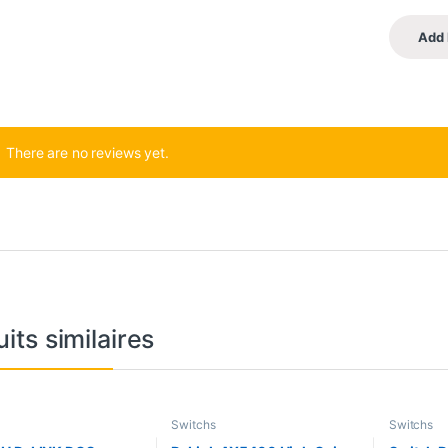
There are no reviews yet.
its similaires
Switchs
Switchs