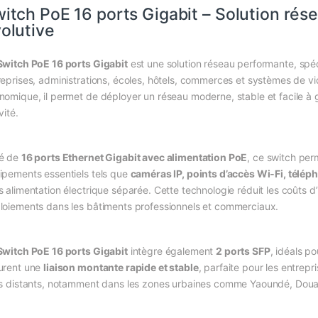
itch PoE 16 ports Gigabit – Solution rése
olutive
Switch PoE 16 ports Gigabit
est une solution réseau performante, sp
reprises, administrations, écoles, hôtels, commerces et systèmes de v
nomique, il permet de déployer un réseau moderne, stable et facile à
vité.
é de
16 ports Ethernet Gigabit avec alimentation PoE
, ce switch per
ipements essentiels tels que
caméras IP, points d’accès Wi‑Fi, téléph
 alimentation électrique séparée. Cette technologie réduit les coûts d’ins
loiements dans les bâtiments professionnels et commerciaux.
Switch PoE 16 ports Gigabit
intègre également
2 ports SFP
, idéals p
urent une
liaison montante rapide et stable
, parfaite pour les entrep
es distants, notamment dans les zones urbaines comme Yaoundé, Dou