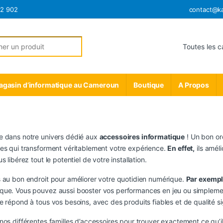
12 902
contact@k
r:
gasin d’informatique au Cameroun
Boutique
A Propos
e dans notre univers dédié aux
accessoires informatique
! Un bon or
es qui transforment véritablement votre expérience.
En effet,
ils améli
s libérez tout le potentiel de votre installation.
 au bon endroit pour améliorer votre quotidien numérique.
Par exempl
que. Vous pouvez aussi booster vos performances en jeu ou simpleme
e répond à tous vos besoins, avec des produits fiables et de qualité 
nos différentes familles d’accessoires pour trouver exactement ce qu’il