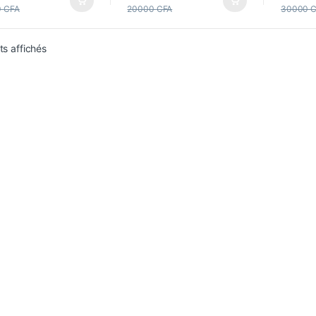
0
CFA
20000
CFA
30000
C
ts affichés