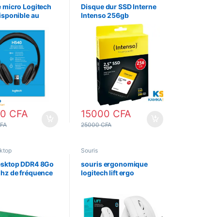
urs
,
Casques
 micro Logitech
Disque dur SSD Interne
isponible au
Intenso 256gb
oun
00
CFA
15000
CFA
FA
25000
CFA
ktop
Souris
sktop DDR4 8Go
souris ergonomique
hz de fréquence
logitech lift ergo
verticale sans fil