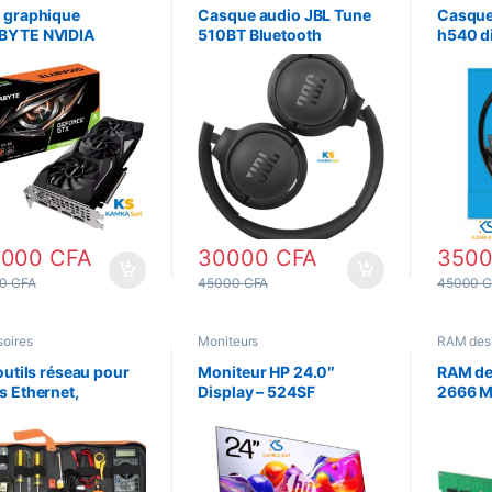
ordinate
 graphique
Casque audio JBL Tune
Casque
BYTE NVIDIA
510BT Bluetooth
h540 d
rce GTX 1660
camer
R GAMING OC 6GO
R6
0000
CFA
30000
CFA
350
00
CFA
45000
CFA
45000
C
oires
Moniteurs
RAM des
’outils réseau pour
Moniteur HP 24.0″
RAM de
s Ethernet,
Display – 524SF
2666 M
llation de
communications
sertissage
ique, Kit d’outils
u rj45