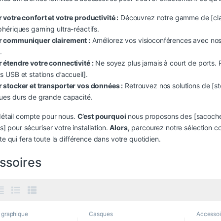
 votre confort et votre productivité :
Découvrez notre gamme de [clav
phériques gaming ultra-réactifs.
r communiquer clairement :
Améliorez vos visioconférences avec no
.
 étendre votre connectivité :
Ne soyez plus jamais à court de ports. 
s USB et stations d’accueil].
 stocker et transporter vos données :
Retrouvez nos solutions de [st
ues durs de grande capacité.
étail compte pour nous.
C’est pourquoi
nous proposons des [sacoches
s] pour sécuriser votre installation.
Alors,
parcourez notre sélection c
 qui fera toute la différence dans votre quotidien.
ssoires
 graphique
Casques
Accessoi
desktops