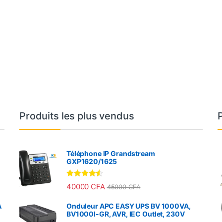
Produits les plus vendus
Téléphone IP Grandstream
GXP1620/1625
Note
4.33
40000
CFA
45000
CFA
sur 5
A
Onduleur APC EASY UPS BV 1000VA,
BV1000I-GR, AVR, IEC Outlet, 230V