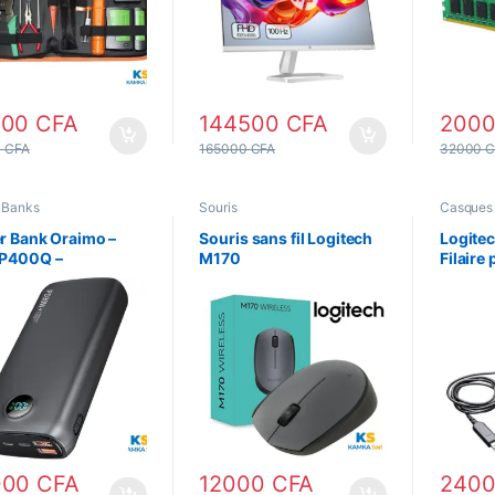
000
CFA
144500
CFA
200
0
CFA
165000
CFA
32000
C
 Banks
Souris
Casques
r Bank Oraimo –
Souris sans fil Logitech
Logite
P400Q –
M170
Filaire
0mAh Dual USB,
PC/Ordi
charge
Casque
Microph
USB-A
000
CFA
12000
CFA
240