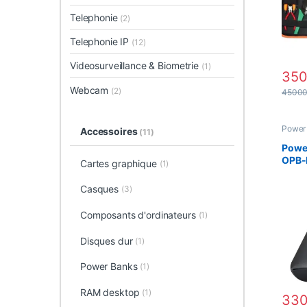
Telephonie
(2)
Telephonie IP
(12)
Videosurveillance & Biometrie
(1)
35
Webcam
(2)
4500
Power
Accessoires
(11)
Powe
OPB-
Cartes graphique
(1)
4000
fast 
Casques
(3)
Composants d'ordinateurs
(1)
Disques dur
(1)
Power Banks
(1)
RAM desktop
(1)
33