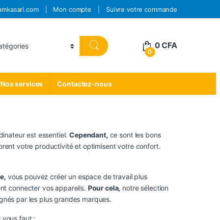
amkasarl.com
Mon compte
Suivre votre commande
0
CFA
0
Nos services
Contactez-nous
dinateur est essentiel.
Cependant,
ce sont les bons
orent votre productivité et optimisent votre confort.
e,
vous pouvez créer un espace de travail plus
nt connecter vos appareils.
Pour cela,
notre sélection
signés par les plus grandes marques.
 vous faut :