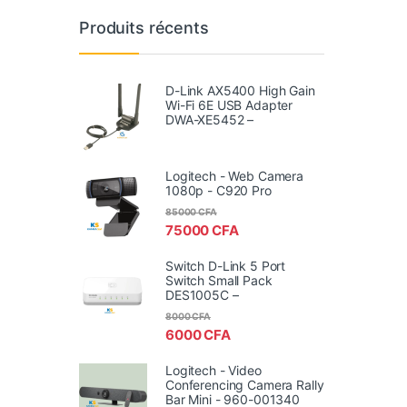
Produits récents
D-Link AX5400 High Gain
Wi-Fi 6E USB Adapter
DWA-XE5452 –
Logitech - Web Camera
1080p - C920 Pro
85000
CFA
75000
CFA
Switch D-Link 5 Port
Switch Small Pack
DES1005C –
8000
CFA
6000
CFA
Logitech - Video
Conferencing Camera Rally
Bar Mini - 960-001340