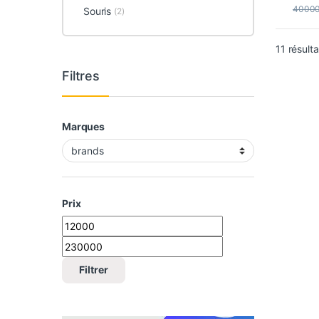
4000
Souris
(2)
11 résulta
Filtres
Marques
Prix
Prix min
Prix max
Filtrer