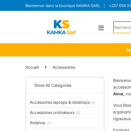
Skip to navigation
Skip to content
Bienvenue dans la boutique KAMKA SARL
+237 656 0
Search fo
Ma
Accueil
Accessoires
Bienvenu
Show All Categories
accessoir
Ainsi,
vou
Accessoires laptops & desktops
(2)
Vous êtes
ergonomi
Accessoires ordinateurs
(2)
rigoureus
Antenne
(1)
Explorez 