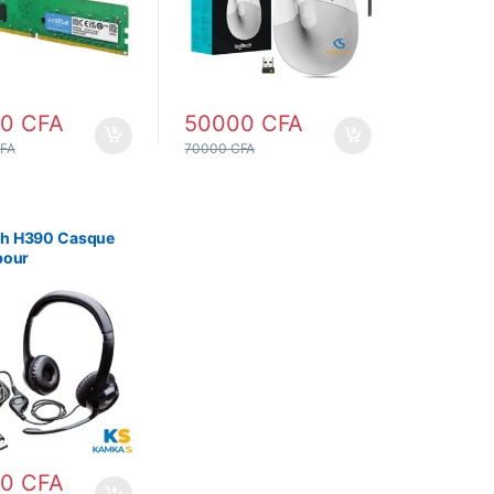
00
CFA
50000
CFA
FA
70000
CFA
ch H390 Casque
 pour
nateur Portable,
 Stéréo avec
one Antibruit,
00
CFA