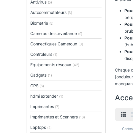
Antivirus
(5)
Pour
Autocommutateurs
(3)
péri
Biometrie
(5)
Pou
bruit
Cameras de surveillance
(9)
Pour
Connectiques Cameroun
(3)
[hub
Pour
Controleurs
(1)
disq
Equipements réseaux
(42)
Chaque d
Gadgets
(1)
[onduleur
manquante
GPS
(6)
Acce
hdmi extender
(1)
Imprimantes
(7)
Imprimantes et Scanners
(16)
Laptops
(2)
Cartes