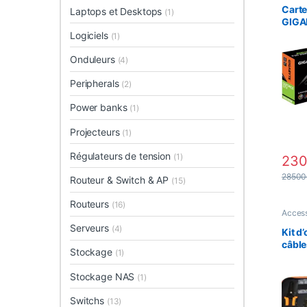
Carte
Laptops et Desktops
(1)
GIGA
GeFo
Logiciels
(1)
SUPE
GDD
Onduleurs
(4)
Peripherals
(2)
Power banks
(1)
Projecteurs
(1)
Régulateurs de tension
(1)
23
2850
Routeur & Switch & AP
(15)
Routeurs
(16)
Access
Serveurs
(4)
Kit d
câble
Stockage
(1)
insta
télé
Stockage NAS
(1)
LAN, 
électr
Switchs
(13)
résea