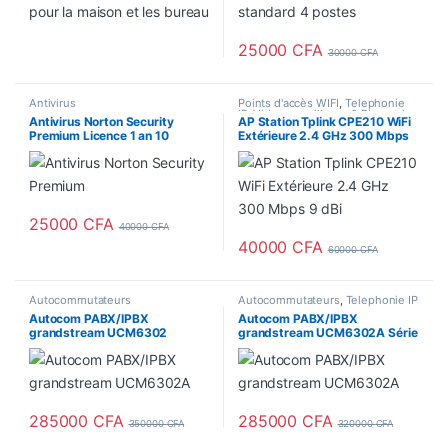
25000
CFA
30000
CFA
Antivirus
Points d'accès WIFI
,
Telephonie
IP
,
Videosurveillance & Biometrie
Antivirus Norton Security
AP Station Tplink CPE210 WiFi
Premium Licence 1 an 10
Extérieure 2.4 GHz 300 Mbps
postes
9 dBi (antenne intégrée)
25000
CFA
40000
CFA
40000
CFA
60000
CFA
Autocommutateurs
Autocommutateurs
,
Telephonie IP
Autocom PABX/IPBX
Autocom PABX/IPBX
grandstream UCM6302
grandstream UCM6302A Série
Audio pour téléphonie
285000
CFA
285000
CFA
350000
CFA
320000
CFA