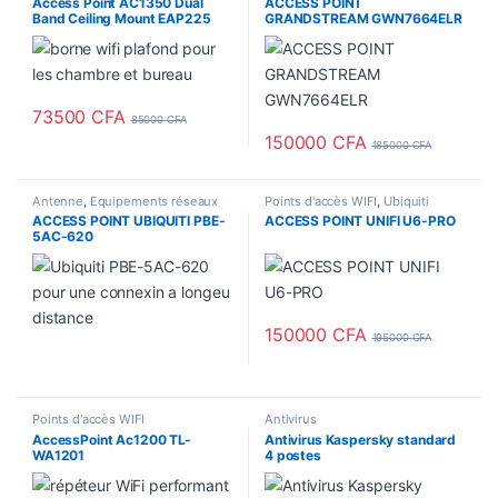
Access Point AC1350 Dual
ACCESS POINT
Band Ceiling Mount EAP225
GRANDSTREAM GWN7664ELR
disponible au Cameroun
73500
CFA
85000
CFA
150000
CFA
185000
CFA
Antenne
,
Equipements réseaux
Points d'accès WIFI
,
Ubiquiti
ACCESS POINT UBIQUITI PBE-
ACCESS POINT UNIFI U6-PRO
5AC-620
150000
CFA
195000
CFA
Points d'accès WIFI
Antivirus
AccessPoint Ac1200 TL-
Antivirus Kaspersky standard
WA1201
4 postes