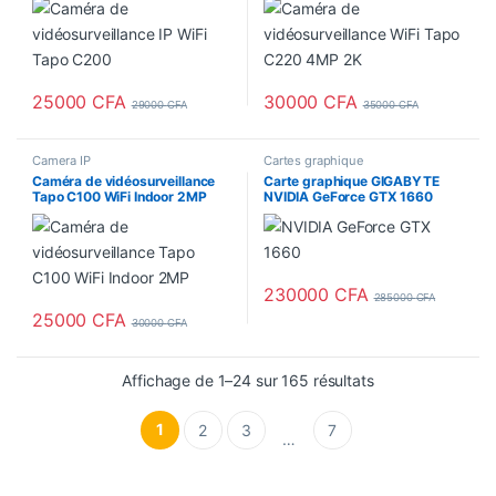
25000
CFA
30000
CFA
29000
CFA
35000
CFA
Camera IP
Cartes graphique
Caméra de vidéosurveillance
Carte graphique GIGABYTE
Tapo C100 WiFi Indoor 2MP
NVIDIA GeForce GTX 1660
SUPER GAMING OC 6GO
GDDR6
230000
CFA
285000
CFA
25000
CFA
30000
CFA
Affichage de 1–24 sur 165 résultats
1
2
3
7
…