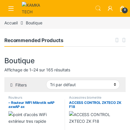
Skip to navigation
Skip to content
0
Accueil
Boutique
Recommended Products
Boutique
Affichage de 1–24 sur 165 résultats
Filters
Routeurs
Accesoires biometrie
– Routeur WIFI Mikrotik wAP
ACCESS CONTROL ZKTECO ZK
axwAP ax
F18