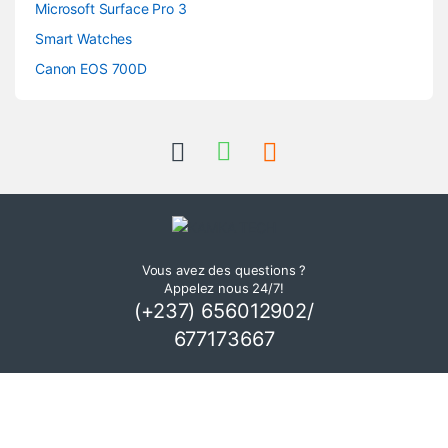
Microsoft Surface Pro 3
Smart Watches
Canon EOS 700D
Vous avez des questions ?
Appelez nous 24/7!
(+237) 656012902/
677173667