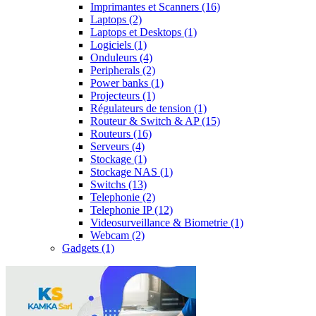
Imprimantes et Scanners
(16)
Laptops
(2)
Laptops et Desktops
(1)
Logiciels
(1)
Onduleurs
(4)
Peripherals
(2)
Power banks
(1)
Projecteurs
(1)
Régulateurs de tension
(1)
Routeur & Switch & AP
(15)
Routeurs
(16)
Serveurs
(4)
Stockage
(1)
Stockage NAS
(1)
Switchs
(13)
Telephonie
(2)
Telephonie IP
(12)
Videosurveillance & Biometrie
(1)
Webcam
(2)
Gadgets
(1)