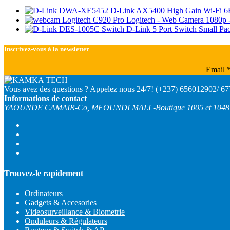
D-Link AX5400 High Gain Wi-Fi 
Logitech - Web Camera 1080p 
Switch D-Link 5 Port Switch Small P
Inscrivez-vous à la newsletter
Email
Vous avez des questions ? Appelez nous 24/7!
(+237) 656012902/ 6
Informations de contact
YAOUNDE CAMAIR-Co, MFOUNDI MALL-Boutique 1005 et 1048
Trouvez-le rapidement
Ordinateurs
Gadgets & Accesories
Videosurveillance & Biometrie
Onduleurs & Régulateurs