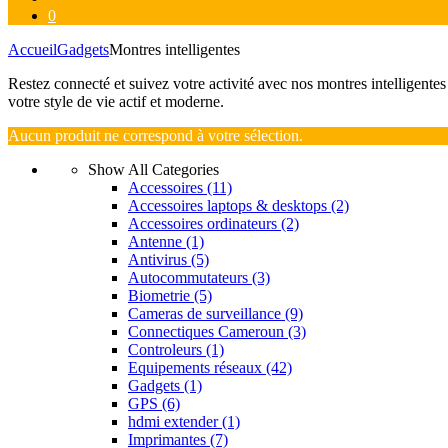
0
Accueil
Gadgets
Montres intelligentes
Restez connecté et suivez votre activité avec nos montres intelligent
votre style de vie actif et moderne.
Aucun produit ne correspond à votre sélection.
Show All Categories
Accessoires
(11)
Accessoires laptops & desktops
(2)
Accessoires ordinateurs
(2)
Antenne
(1)
Antivirus
(5)
Autocommutateurs
(3)
Biometrie
(5)
Cameras de surveillance
(9)
Connectiques Cameroun
(3)
Controleurs
(1)
Equipements réseaux
(42)
Gadgets
(1)
GPS
(6)
hdmi extender
(1)
Imprimantes
(7)