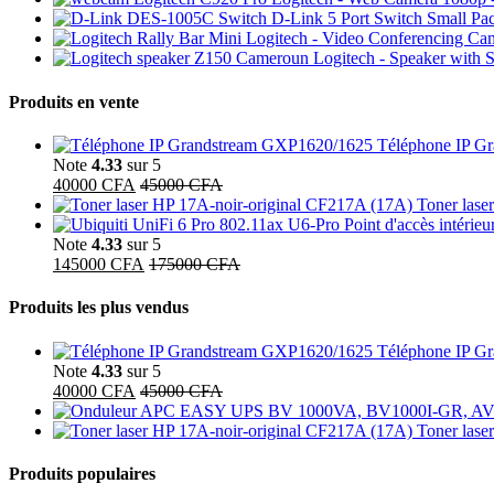
Switch D-Link 5 Port Switch Small P
Logitech - Video Conferencing Ca
Logitech - Speaker with 
Produits en vente
Téléphone IP G
Note
4.33
sur 5
40000
CFA
45000
CFA
Toner lase
Point d'accès intérie
Note
4.33
sur 5
145000
CFA
175000
CFA
Produits les plus vendus
Téléphone IP G
Note
4.33
sur 5
40000
CFA
45000
CFA
Toner lase
Produits populaires