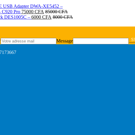
6E USB Adapter DWA-XE5452 –
- C920 Pro
75000
CFA
85000
CFA
ack DES1005C –
6000
CFA
8000
CFA
S'
*
Message
77173667