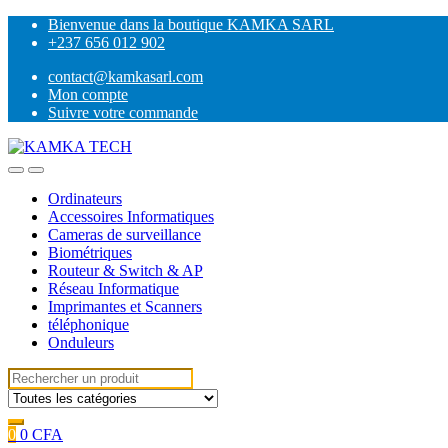
Skip
Skip
Bienvenue dans la boutique KAMKA SARL
to
to
+237 656 012 902
navigation
content
contact@kamkasarl.com
Mon compte
Suivre votre commande
Ordinateurs
Accessoires Informatiques
Cameras de surveillance
Biométriques
Routeur & Switch & AP
Réseau Informatique
Imprimantes et Scanners
téléphonique
Onduleurs
Search
for:
0
0
CFA