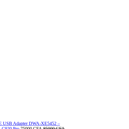
6E USB Adapter DWA-XE5452 –
- C920 Pro
75000
CFA
85000
CFA