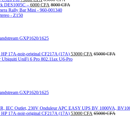
ack DES1005C –
6000
CFA
8000
CFA
mera Rally Bar Mini - 960-001340
Stereo - Z150
randstream GXP1620/1625
r HP 17A-noir-original CF217A (17A)
53000
CFA
65000
CFA
ur Ubiquiti UniFi 6 Pro 802.11ax U6-Pro
randstream GXP1620/1625
Onduleur APC EASY UPS BV 1000VA, BV1000
r HP 17A-noir-original CF217A (17A)
53000
CFA
65000
CFA