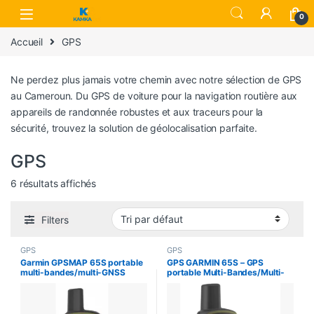
Skip to navigation
Skip to content
0
Accueil
GPS
Ne perdez plus jamais votre chemin avec notre sélection de GPS
au Cameroun. Du GPS de voiture pour la navigation routière aux
appareils de randonnée robustes et aux traceurs pour la
sécurité, trouvez la solution de géolocalisation parfaite.
GPS
6 résultats affichés
Filters
GPS
GPS
Garmin GPSMAP 65S portable
GPS GARMIN 65S – GPS
multi-bandes/multi-GNSS
portable Multi-Bandes/Multi-
GNSS