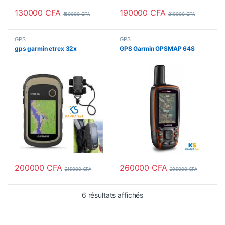
130000
CFA
190000
CFA
150000
CFA
210000
CFA
GPS
GPS
gps garmin etrex 32x
GPS Garmin GPSMAP 64S
200000
CFA
260000
CFA
215000
CFA
295000
CFA
6 résultats affichés