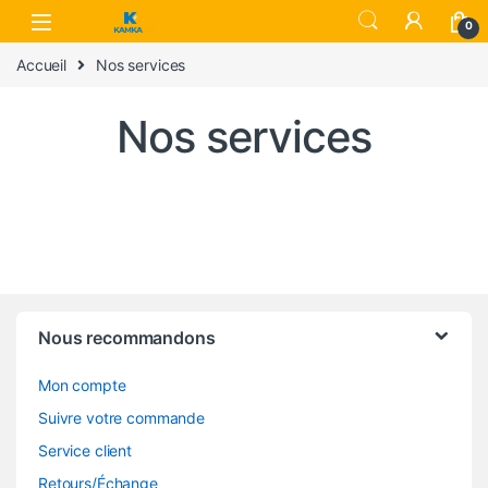
Skip to navigation
Skip to content
0
Accueil
Nos services
Nos services
Nous recommandons
Mon compte
Suivre votre commande
Service client
Retours/Échange