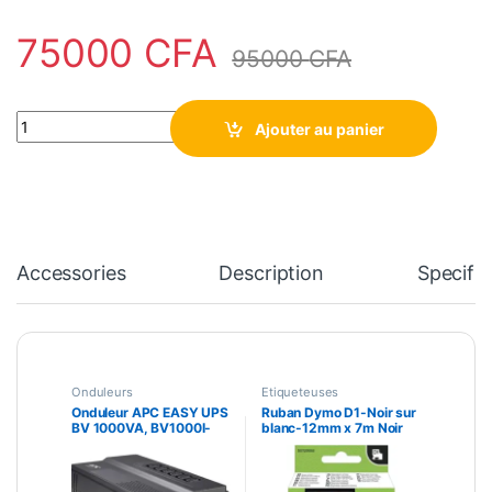
75000
CFA
95000
CFA
Onduleur APC EASY UPS BV 1000VA, BV1000I-GR, AVR, IEC Outle
Ajouter au panier
Accessories
Description
Specific
Onduleurs
Etiqueteuses
Onduleur APC EASY UPS
Ruban Dymo D1-Noir sur
BV 1000VA, BV1000I-
blanc-12mm x 7m Noir
GR, AVR, IEC Outlet,
DYMO
230V