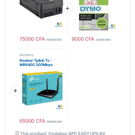
75000
CFA
9000
CFA
95000
CFA
12000
CFA
Modems
Routeur Tplink TL-
MR6400 300Mbps
65000
CFA
85000
CFA
This product:
Onduleur APC EASY UPS BV