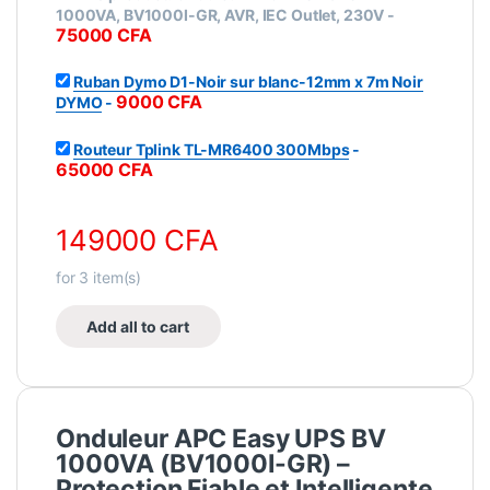
1000VA, BV1000I-GR, AVR, IEC Outlet, 230V
-
75000
CFA
Ruban Dymo D1-Noir sur blanc-12mm x 7m Noir
9000
CFA
DYMO
-
Routeur Tplink TL-MR6400 300Mbps
-
65000
CFA
149000
CFA
for
3
item(s)
Add all to cart
Onduleur APC Easy UPS BV
1000VA (BV1000I-GR) –
Protection Fiable et Intelligente