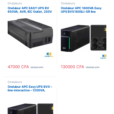
Onduleurs
Onduleurs
Onduleur APC EASY UPS BV
Onduleur APC 1600VA Easy
650VA, AVR, IEC Outlet, 230V
UPS BVX1600LI-GR line
interactive prise chuko
47000
CFA
130000
CFA
55000
CFA
155000
CFA
Onduleurs
Onduleur APC Easy UPS BVX –
line-interactive – 1200VA,
230V – Prises
Schuko[BVX1200LI-GR]