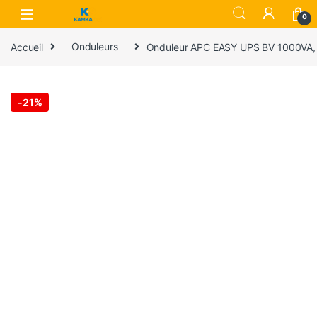
Skip to navigation
Skip to content
0
Accueil
Onduleurs
Onduleur APC EASY UPS BV 1000VA, 
-
21%