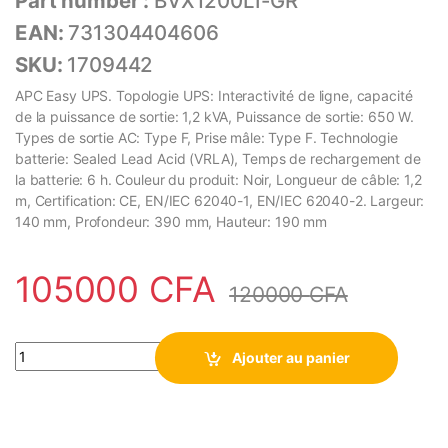
Part number :
BVX1200LI-GR
EAN:
731304404606
SKU:
1709442
APC Easy UPS. Topologie UPS: Interactivité de ligne, capacité
de la puissance de sortie: 1,2 kVA, Puissance de sortie: 650 W.
Types de sortie AC: Type F, Prise mâle: Type F. Technologie
batterie: Sealed Lead Acid (VRLA), Temps de rechargement de
la batterie: 6 h. Couleur du produit: Noir, Longueur de câble: 1,2
m, Certification: CE, EN/IEC 62040-1, EN/IEC 62040-2. Largeur:
140 mm, Profondeur: 390 mm, Hauteur: 190 mm
105000
CFA
120000
CFA
Onduleur APC Easy UPS BVX – line-interactive – 1200VA, 230V 
Ajouter au panier