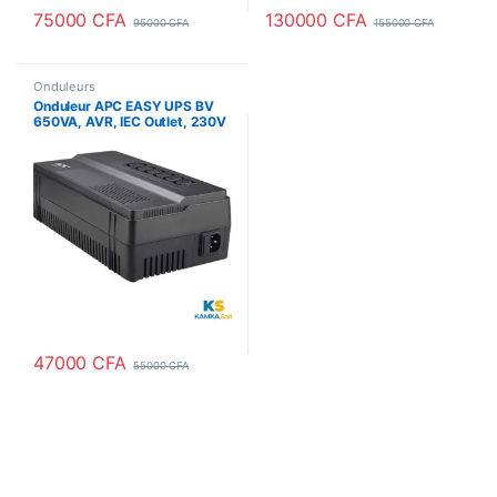
75000
CFA
130000
CFA
95000
CFA
155000
CFA
Onduleurs
Onduleur APC EASY UPS BV
650VA, AVR, IEC Outlet, 230V
47000
CFA
55000
CFA