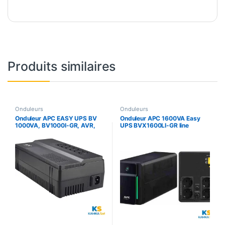
Produits similaires
Onduleurs
Onduleurs
Onduleur APC EASY UPS BV
Onduleur APC 1600VA Easy
1000VA, BV1000I-GR, AVR,
UPS BVX1600LI-GR line
IEC Outlet, 230V
interactive prise chuko