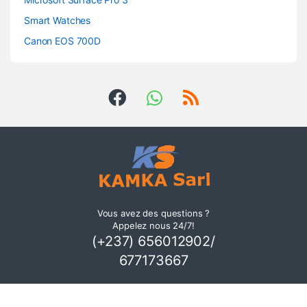
Smart Watches
Canon EOS 700D
Vous avez des questions ?
Appelez nous 24/7!
(+237) 656012902/
677173667