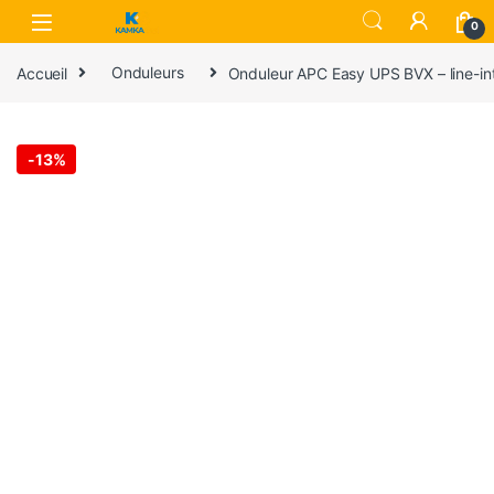
Skip to navigation
Skip to content
0
Accueil
Onduleurs
Onduleur APC Easy UPS BVX – line-in
-
13%