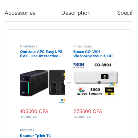
Accessories
Description
Specific
Onduleurs
Projecteurs
Onduleur APC Easy UPS
Epson CO-W01
BVX – line-interactive –
Vidéoprojecteur 3LCD
1200VA, 230V – Prises
WXGA 3000 Lumens
Schuko[BVX1200LI-GR]
HDMI USB Haut-parleur
intégré (V11HA86040)
105000
CFA
275000
CFA
120000
CFA
320000
CFA
Modems
Routeur Tplink TL-