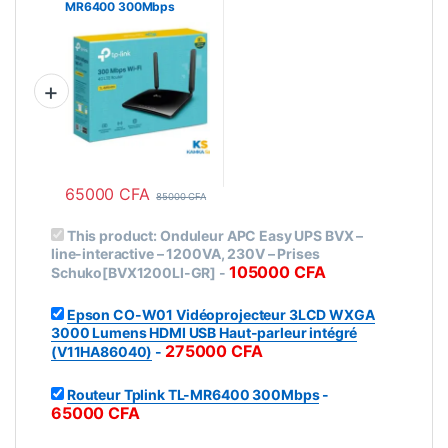
MR6400 300Mbps
65000
CFA
85000
CFA
This product:
Onduleur APC Easy UPS BVX –
line-interactive – 1200VA, 230V – Prises
105000
CFA
Schuko[BVX1200LI-GR]
-
Epson CO-W01 Vidéoprojecteur 3LCD WXGA
3000 Lumens HDMI USB Haut-parleur intégré
275000
CFA
(V11HA86040)
-
Routeur Tplink TL-MR6400 300Mbps
-
65000
CFA