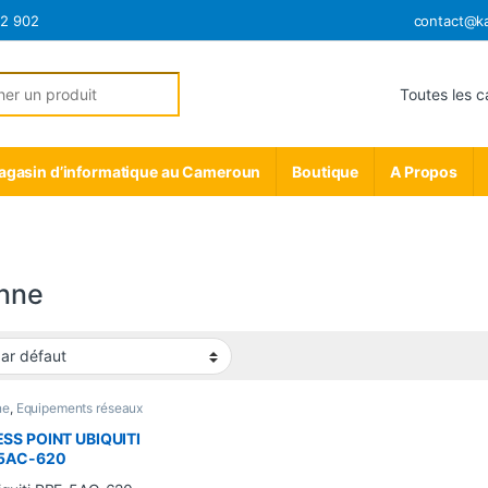
12 902
contact@k
r:
gasin d’informatique au Cameroun
Boutique
A Propos
nne
ne
,
Equipements réseaux
SS POINT UBIQUITI
5AC-620