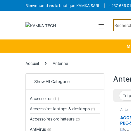
Skip to navigation
Skip to content
Bienvenue dans la boutique KAMKA SARL
+237 656 0
Search fo
Ma
Accueil
Antenne
Ante
Show All Categories
Accessoires
(11)
Accessoires laptops & desktops
(2)
Anten
ACCE
Accessoires ordinateurs
(2)
PBE-
Antivirus
(5)