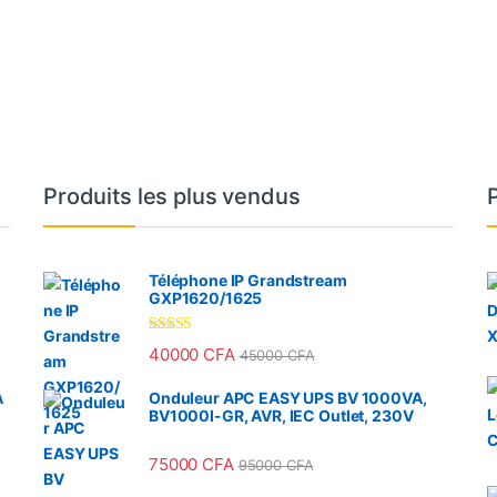
Produits les plus vendus
Téléphone IP Grandstream
GXP1620/1625
Note
4.33
40000
CFA
45000
CFA
sur 5
A
Onduleur APC EASY UPS BV 1000VA,
BV1000I-GR, AVR, IEC Outlet, 230V
75000
CFA
95000
CFA