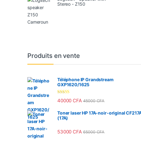
Stereo - Z150
Produits en vente
Téléphone IP Grandstream
GXP1620/1625
Note
4.33
40000
CFA
45000
CFA
sur 5
Toner laser HP 17A-noir-original CF217
(17A)
53000
CFA
65000
CFA