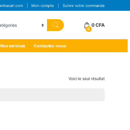
amkasarl.com
Mon compte
Suivre votre commande
0
CFA
0
Nos services
Contactez-nous
Voici le seul résultat