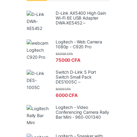
D-Link AX5400 High Gain
Wi-Fi 6E USB Adapter
DWA-XE5452 –
Logitech - Web Camera
1080p - C920 Pro
85000
CFA
75000
CFA
Switch D-Link 5 Port
Switch Small Pack
DES1005C –
8000
CFA
6000
CFA
Logitech - Video
Conferencing Camera Rally
Bar Mini - 960-001340
Logitech - Speaker with