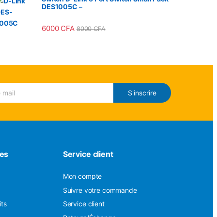
DES1005C –
6000
CFA
8000
CFA
S'inscrire
des
Service client
Mon compte
Suivre votre commande
its
Service client