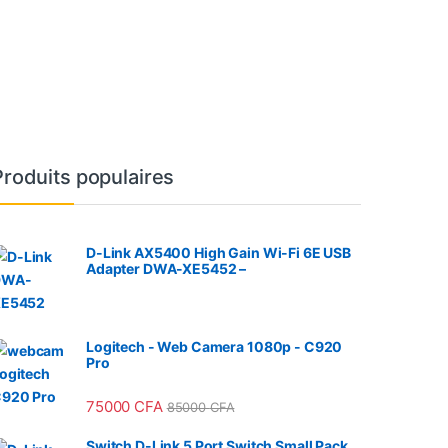
Produits populaires
D-Link AX5400 High Gain Wi-Fi 6E USB
Adapter DWA-XE5452 –
Logitech - Web Camera 1080p - C920
Pro
75000
CFA
85000
CFA
Switch D-Link 5 Port Switch Small Pack