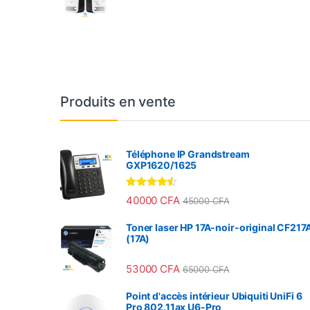
Produits en vente
Téléphone IP Grandstream
GXP1620/1625
Note
4.33
40000
CFA
45000
CFA
sur 5
Toner laser HP 17A-noir-original CF217
(17A)
53000
CFA
65000
CFA
Point d'accès intérieur Ubiquiti UniFi 6
Pro 802.11ax U6-Pro