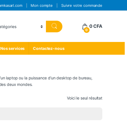
amkasarl.com
Mon compte
Suivre votre commande
0
CFA
0
Nos services
Contactez-nous
d’un laptop ou la puissance d’un desktop de bureau,
ur des deux mondes.
Voici le seul résultat