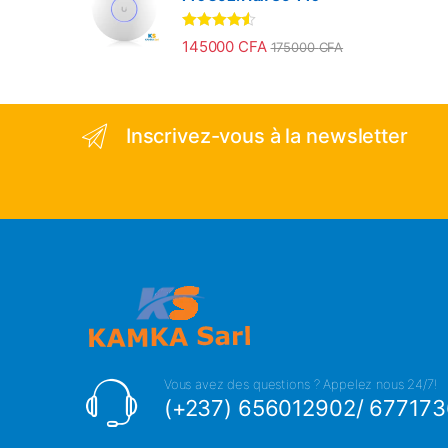
Note
4.33
145000
CFA
175000
CFA
sur 5
Inscrivez-vous à la newsletter
Vous avez des questions ? Appelez nous 24/7!
(+237) 656012902/ 67717