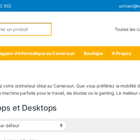
12 902
contact@k
r:
gasin d’informatique au Cameroun
Boutique
A Propos
z votre ordinateur idéal au Cameroun. Que vous préfériez la mobilité 
a machine parfaite pour le travail, les études ou le gaming. Le meille
ops et Desktops