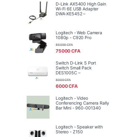
D-Link AX5400 High Gain
Wi-Fi 6E USB Adapter
DWA-XE5452 –
Logitech - Web Camera
1080p - C920 Pro
85000
CFA
75000
CFA
Switch D-Link 5 Port
Switch Small Pack
DES1005C –
8000
CFA
6000
CFA
Logitech - Video
Conferencing Camera Rally
Bar Mini - 960-001340
Logitech - Speaker with
Stereo - Z150