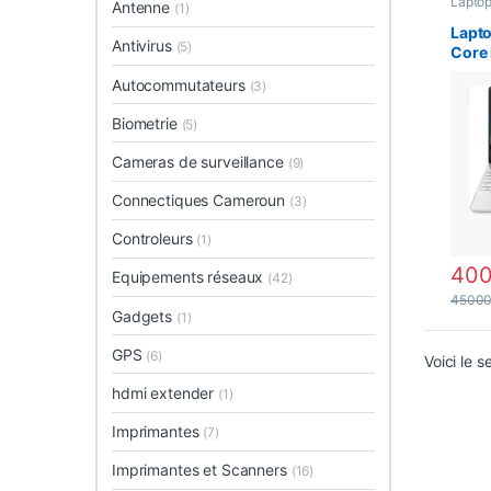
Lapto
Antenne
(1)
Lapto
Antivirus
(5)
Core
Go S
Autocommutateurs
(3)
15.6 
Biometrie
(5)
Cameras de surveillance
(9)
Connectiques Cameroun
(3)
Controleurs
(1)
40
Equipements réseaux
(42)
4500
Gadgets
(1)
GPS
(6)
Voici le s
hdmi extender
(1)
Imprimantes
(7)
Imprimantes et Scanners
(16)