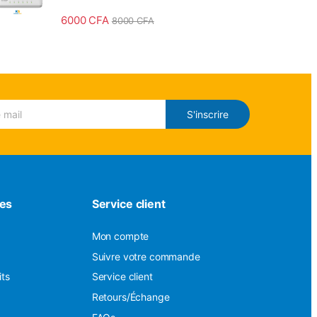
6000
CFA
8000
CFA
S'inscrire
des
Service client
Mon compte
Suivre votre commande
its
Service client
Retours/Échange