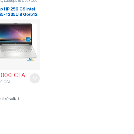
ps
,
Laptops et Desktops
p HP 250 G9 Intel
 i5-1235U 8 Go/512
SD NVMe, Écran
Pouces.
0000
CFA
00
CFA
eul résultat