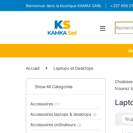
Skip to navigation
Skip to content
Bienvenue dans la boutique KAMKA SARL
+237 656 0
Search fo
Ma
Accueil
Laptops et Desktops
Choisisse
Show All Categories
trouvez l
Lapt
Accessoires
(11)
Accessoires laptops & desktops
(2)
Accessoires ordinateurs
(2)