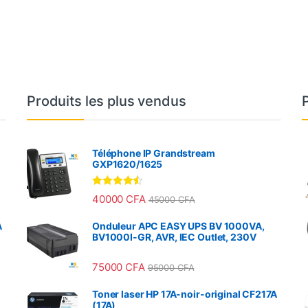
Produits les plus vendus
Téléphone IP Grandstream
GXP1620/1625
Note
4.33
40000
CFA
45000
CFA
sur 5
A
Onduleur APC EASY UPS BV 1000VA,
BV1000I-GR, AVR, IEC Outlet, 230V
75000
CFA
95000
CFA
Toner laser HP 17A-noir-original CF217A
(17A)