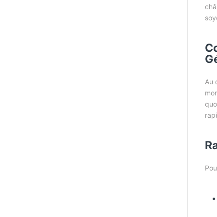
châ
soy
Co
Gé
Au 
mon
quo
rap
Ra
Pou