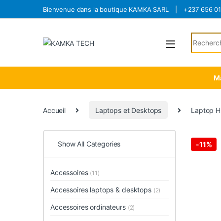
Skip to navigation
Skip to content
Bienvenue dans la boutique KAMKA SARL
+237 656 0
Search fo
Ma
Accueil
Laptops et Desktops
Laptop H
Show All Categories
-
11%
Accessoires
(11)
Accessoires laptops & desktops
(2)
Accessoires ordinateurs
(2)