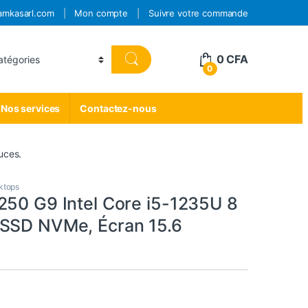
amkasarl.com
Mon compte
Suivre votre commande
0
CFA
0
Nos services
Contactez-nous
uces.
ktops
250 G9 Intel Core i5-1235U 8
SSD NVMe, Écran 15.6