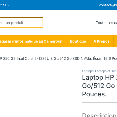
12 902
contact@k
r:
gasin d’informatique au Cameroun
Boutique
A Propos
P 250 G9 Intel Core i5-1235U 8 Go/512 Go SSD NVMe, Écran 15.6 Po
Laptops
,
Laptops et Des
Laptop HP 
Go/512 Go 
Pouces.
Description