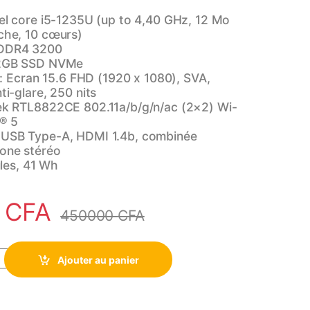
tel core i5-1235U (up to 4,40 GHz, 12 Mo
che, 10 cœurs)
DDR4 3200
2GB SSD NVMe
: Ecran 15.6 FHD (1920 x 1080), SVA,
ti-glare, 250 nits
ek RTL8822CE 802.11a/b/g/n/ac (2×2) Wi-
h® 5
 USB Type-A, HDMI 1.4b, combinée
one stéréo
ules, 41 Wh
0
CFA
450000
CFA
tel Core i5-1235U 8 Go/512 Go SSD NVMe, Écran 15.6 Pouces. quan
Ajouter au panier