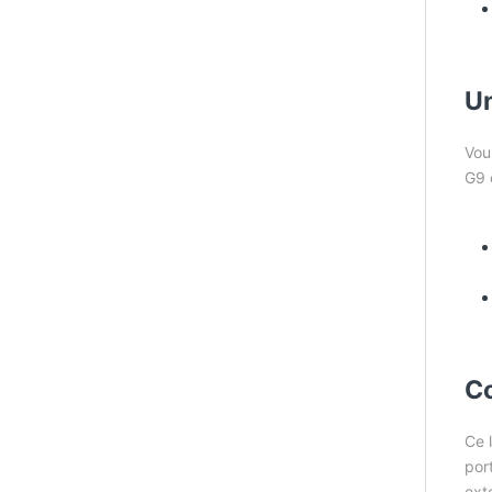
Un
Vou
G9 
Co
Ce 
por
ext