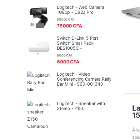
Logitech - Web Camera
1080p - C920 Pro
85000
CFA
75000
CFA
Switch D-Link 5 Port
Switch Small Pack
DES1005C –
8000
CFA
6000
CFA
Logitech - Video
Conferencing Camera Rally
Bar Mini - 960-001340
Logitech - Speaker with
La
Stereo - Z150
15
À l
sol