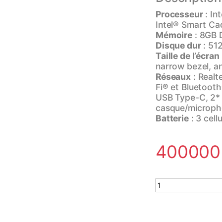
Processeur
: In
Intel® Smart Ca
Mémoire
: 8GB 
Disque dur
: 51
Taille de l’écran
narrow bezel, an
Réseaux
: Realt
Fi® et Bluetoot
USB Type-C, 2*
casque/microph
Batterie
: 3 cell
40000
Laptop HP 250 G9 In