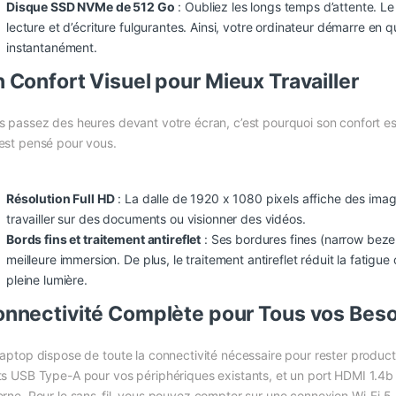
Disque SSD NVMe de 512 Go
: Oubliez les longs temps d’attente. 
lecture et d’écriture fulgurantes. Ainsi, votre ordinateur démarre en 
instantanément.
 Confort Visuel pour Mieux Travailler
s passez des heures devant votre écran, c’est pourquoi son confort es
est pensé pour vous.
Résolution Full HD
: La dalle de 1920 x 1080 pixels affiche des imag
travailler sur des documents ou visionner des vidéos.
Bords fins et traitement antireflet
: Ses bordures fines (narrow beze
meilleure immersion. De plus, le traitement antireflet réduit la fatigu
pleine lumière.
nnectivité Complète pour Tous vos Beso
laptop dispose de toute la connectivité nécessaire pour rester product
ts USB Type-A pour vos périphériques existants, et un port HDMI 1.4b
erne. Pour le sans-fil, vous pouvez compter sur une connexion Wi-Fi 5 