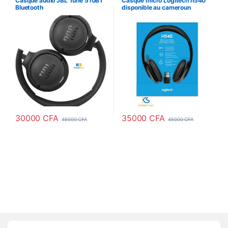
Casque audio JBL Tune 510BT
Casque micro Logitech h540
Casques
Bluetooth
disponible au cameroun
30000
CFA
35000
CFA
45000
CFA
45000
CFA