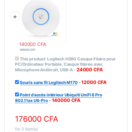
140000
CFA
165000
CFA
This product:
Logitech H390 Casque Filaire pour
PC/Ordinateur Portable, Casque Stéréo avec
24000
CFA
Microphone Antibruit, USB-A
-
12000
CFA
Souris sans fil Logitech M170
-
Point d’accès intérieur Ubiquiti UniFi 6 Pro
140000
CFA
802.11ax U6-Pro
-
176000
CFA
for
3
item(s)