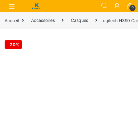
Skip to navigation
Skip to content
0
Accueil
Accessoires
Casques
Logitech H390 Casq
-
20%