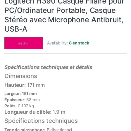
Logitech H390 Casque Filaire pour
PC/Ordinateur Portable, Casque
Stéréo avec Microphone Antibruit,
USB-A
Availability:
8 en stock
Spécifica
tions techniques et détails
Dimensions
Hauteur
: 171 mm
Largeur
:
151 mm
Épaisseur
: 68 mm
Poids
: 0,197 kg
Longueur du câble
: 1.9 m
Spécifications techniques
Type de microphone
: Bidirectionnel