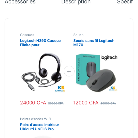
Accessories
Description
Specific
Casques
Souris
Logitech H390 Casque
Souris sans fil Logitech
Filaire pour
M170
PC/Ordinateur Portable,
Casque Stéréo avec
Microphone Antibruit,
USB-A
24000
CFA
12000
CFA
30000
CFA
20000
CFA
Points d'accès WIFI
Point d’accès intérieur
Ubiquiti UniFi 6 Pro
802.11ax U6-Pro