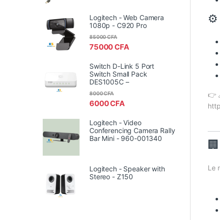
⚙️
Logitech - Web Camera
1080p - C920 Pro
85000
CFA
75000
CFA
Switch D-Link 5 Port
Switch Small Pack
DES1005C –
8000
CFA
👉 
6000
CFA
htt
Logitech - Video
Conferencing Camera Rally
Bar Mini - 960-001340
🏢
Le 
Logitech - Speaker with
Stereo - Z150