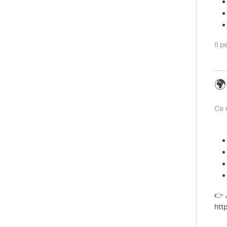
Il 
🌍
Ce 
👉 
htt