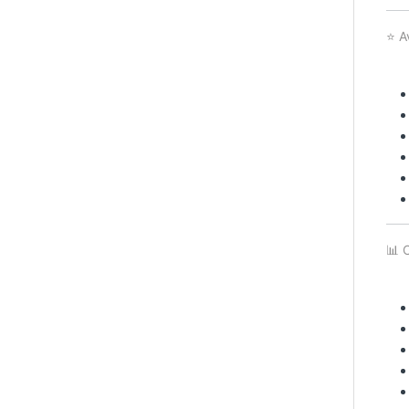
⭐ A
📊 