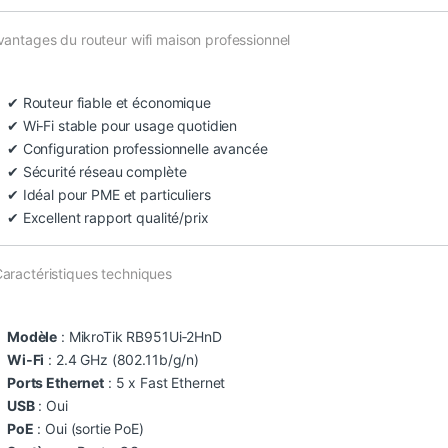
vantages du routeur wifi maison professionnel
✔ Routeur fiable et économique
✔ Wi‑Fi stable pour usage quotidien
✔ Configuration professionnelle avancée
✔ Sécurité réseau complète
✔ Idéal pour PME et particuliers
✔ Excellent rapport qualité/prix
Caractéristiques techniques
Modèle
: MikroTik RB951Ui‑2HnD
Wi‑Fi
: 2.4 GHz (802.11b/g/n)
Ports Ethernet
: 5 x Fast Ethernet
USB
: Oui
PoE
: Oui (sortie PoE)