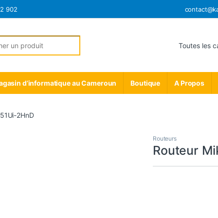
12 902
contact@k
r:
gasin d’informatique au Cameroun
Boutique
A Propos
951Ui-2HnD
Routeurs
Routeur Mi