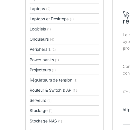
Laptops
(2)
🚀
Laptops et Desktops
(1)
ré
Logiciels
(1)
Le 
Onduleurs
(4)
cyb
pro
Peripherals
(2)
Power banks
(1)
Con
Projecteurs
(1)
cont
Régulateurs de tension
(1)
Routeur & Switch & AP
(15)
👉 
Serveurs
(4)
htt
Stockage
(1)
Stockage NAS
(1)