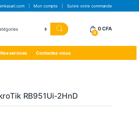
amkasarl.com
Mon compte
Suivre votre commande
0
CFA
0
Nos services
Contactez-nous
kroTik RB951Ui-2HnD