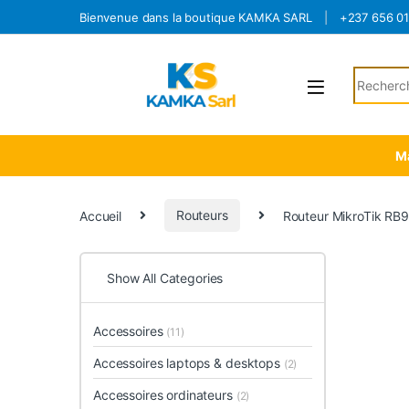
Skip to navigation
Skip to content
Bienvenue dans la boutique KAMKA SARL
+237 656 0
Search fo
Ma
Accueil
Routeurs
Routeur MikroTik RB
Show All Categories
Accessoires
(11)
Accessoires laptops & desktops
(2)
Accessoires ordinateurs
(2)