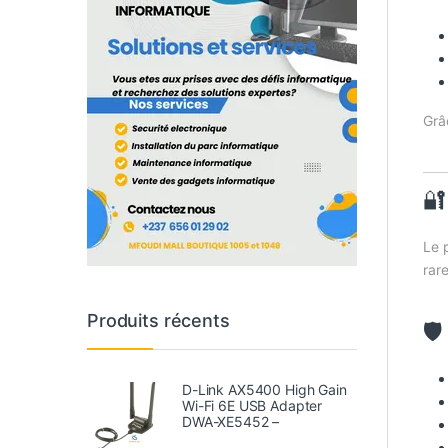
Grâ
🔐
Le 
rar
Produits récents
🛡
D-Link AX5400 High Gain
Wi-Fi 6E USB Adapter
DWA-XE5452 –