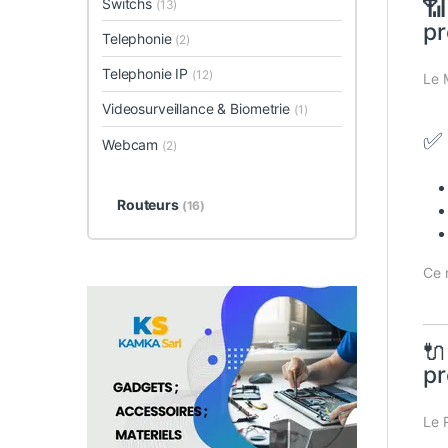
📶
Switchs
(13)
pr
Telephonie
(2)
Telephonie IP
(12)
Le 
Videosurveillance & Biometrie
(1)
✅ 
Webcam
(2)
Routeurs
(16)
Ce 
🔌
pr
Le 