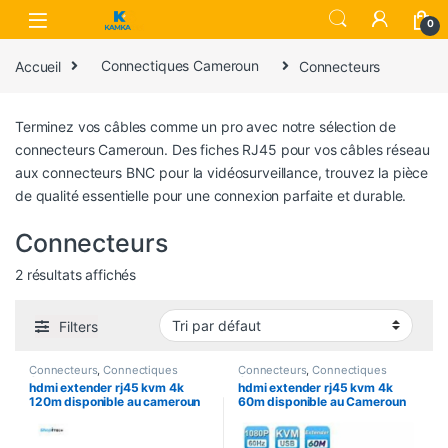
Skip to navigation
Skip to content
0
Accueil
Connectiques Cameroun
Connecteurs
Terminez vos câbles comme un pro avec notre sélection de
connecteurs Cameroun. Des fiches RJ45 pour vos câbles réseau
aux connecteurs BNC pour la vidéosurveillance, trouvez la pièce
de qualité essentielle pour une connexion parfaite et durable.
Connecteurs
2 résultats affichés
Filters
Connecteurs
,
Connectiques
Connecteurs
,
Connectiques
Cameroun
Cameroun
hdmi extender rj45 kvm 4k
hdmi extender rj45 kvm 4k
120m disponible au cameroun
60m disponible au Cameroun
bon prix