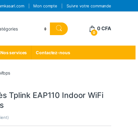
amkasarl.com
Mon compte
Suivre votre commande
0
CFA
0
Nos services
Contactez-nous
 Mbps
ès Tplink EAP110 Indoor WiFi
s
ient)