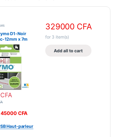
329000
CFA
ses
ymo D1-Noir
for
3
item(s)
nc-12mm x 7m
YMO
Add all to cart
0
CFA
FA
45000
CFA
-
B Haut-parleur