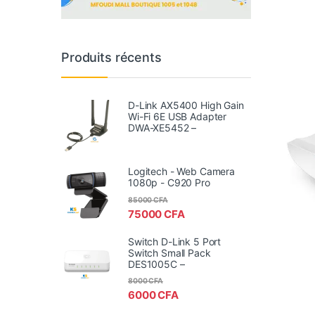
Produits récents
D-Link AX5400 High Gain
Wi-Fi 6E USB Adapter
DWA-XE5452 –
Logitech - Web Camera
1080p - C920 Pro
85000
CFA
75000
CFA
Switch D-Link 5 Port
Switch Small Pack
DES1005C –
8000
CFA
6000
CFA