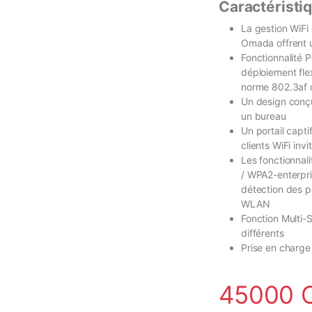
Caractéristi
sur
notation
s
La gestion WiFi 
client
Omada offrent u
Fonctionnalité 
déploiement flex
norme 802.3af 
Un design conçu 
un bureau
Un portail capti
clients WiFi invi
Les fonctionnal
/ WPA2-enterpri
détection des p
WLAN
Fonction Multi-S
différents
Prise en charge
45000