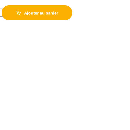
k EAP110 Indoor WiFi N 300 Mbps quantity
Ajouter au panier