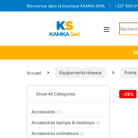
Skip to navigation
Skip to content
Bienvenue dans la boutique KAMKA SARL
+237 656 0
Search fo
Ma
Accueil
Equipements réseaux
Points
Show All Categories
-
25%
Accessoires
(11)
Accessoires laptops & desktops
(2)
Accessoires ordinateurs
(2)