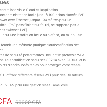
ques
centralisée via le Cloud et l’application
ne administration facile jusqu’à 100 points d’accès EAP
Power over Ethernet jusqu’à 100 mètres pour un
ible. (PoE passif injecteur fourni, ne supporte pas la
des switches PoE)
pour une installation facile au plafond, au mur ou sur
f fournit une méthode pratique d’authentification des
tés
ités de sécurité performantes, incluant le protocole WPA
se, l’authentification sécurisée 802.1X avec RADIUS et la
oints d’accès indésirables pour protéger votre réseau
SID offrant différents réseau WiFi pour des utilisateurs
 du VLAN pour une gestion réseau améliorée
CFA
60000
CFA