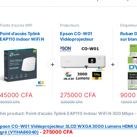
Points d'accès WIFI
Projecteurs
Etiqueteu
Point d’accès Tplink
Epson CO-W01
Ruban D
EAP110 Indoor WiFi N
Vidéoprojecteur
sur bla
300 Mbps
3LCD WXGA 3000
Noir D
Lumens HDMI USB
Haut-parleur intégré
(V11HA86040)
45000
CFA
275000
CFA
900
60000
CFA
320000
CFA
12000
C
his product:
Point d’accès Tplink EAP110 Indoor WiFi N 300 Mbps
pson CO-W01 Vidéoprojecteur 3LCD WXGA 3000 Lumens HDMI US
275000
CFA
égré (V11HA86040)
-