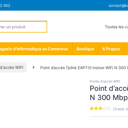
12 902
contact@k
r:
gasin d’informatique au Cameroun
Boutique
A Propos
 d'accès WIFI
Point d’accès Tplink EAP110 Indoor WiFi N 300
Points d'accès WIFI
Point d’acc
N 300 Mbp
(
3
avis cl
Noté
3
3.00
sur 5
basé