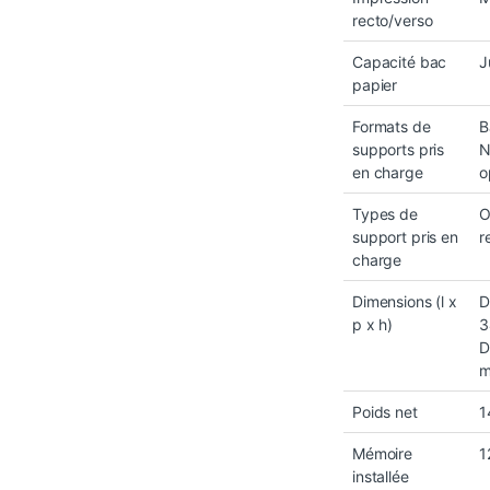
recto/verso
Capacité bac
J
papier
Formats de
B
supports pris
N
en charge
o
Types de
O
support pris en
r
charge
Dimensions (l x
D
p x h)
3
D
Poids net
1
Mémoire
1
installée