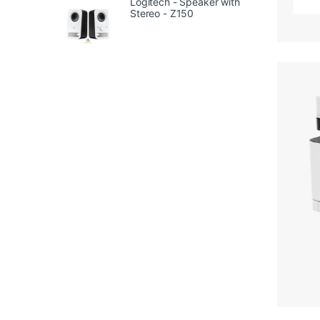
Logitech - Speaker with
Stereo - Z150