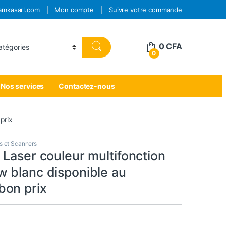
amkasarl.com
Mon compte
Suivre votre commande
0
CFA
0
Nos services
Contactez-nous
prix
s et Scanners
Laser couleur multifonction
 blanc disponible au
on prix