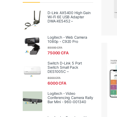
D-Link AX5400 High Gain
Wi-Fi 6E USB Adapter
DWA-XE5452 –
Logitech - Web Camera
1080p - C920 Pro
85000
CFA
75000
CFA
Switch D-Link 5 Port
Switch Small Pack
DES1005C –
8000
CFA
6000
CFA
Logitech - Video
Conferencing Camera Rally
Bar Mini - 960-001340