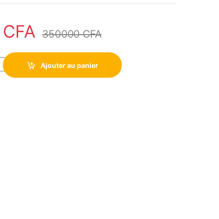
0
CFA
350000
CFA
uleur multifonction Hp M179fnw blanc disponible au Cameroun bon
Ajouter au panier