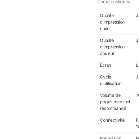
Caractéristiques
Qualité
J
d’impression
noire
Qualité
J
d’impression
couleur
Écran
L
Cycle
J
d’utilisation
Volume de
1
pages mensuel
recommandé
Connectivité
P
1
Impression
M