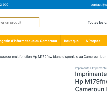
12 902
contact@k
r:
gasin d’informatique au Cameroun
Boutique
A Propos
couleur multifonction Hp M179fnw blanc disponible au Cameroun bon 
Imprimantes
,
Imprimante
Imprimante 
Hp M179fnw
Cameroun b