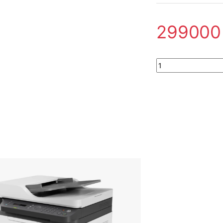
29900
Imprimante Laser co