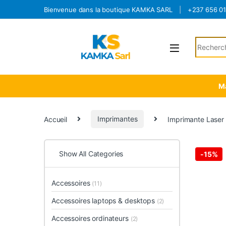
Skip to navigation
Skip to content
Bienvenue dans la boutique KAMKA SARL
+237 656 0
Search fo
Ma
Accueil
Imprimantes
Imprimante Laser 
Show All Categories
-
15%
Accessoires
(11)
Accessoires laptops & desktops
(2)
Accessoires ordinateurs
(2)