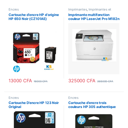
Encres
Imprimantes
,
Imprimantes et
Scanners
Cartouche d’encre HP d’origine
Imprimante multifonction
HP 650 Noir (CZ101AE)
couleur HP LaserJet Pro M182n
13000
CFA
325000
CFA
16000
CFA
365000
CFA
Encres
Encres
Cartouche D’encre HP 123 Noir
Cartouche d’encre trois
Original
couleurs HP 305 authentique