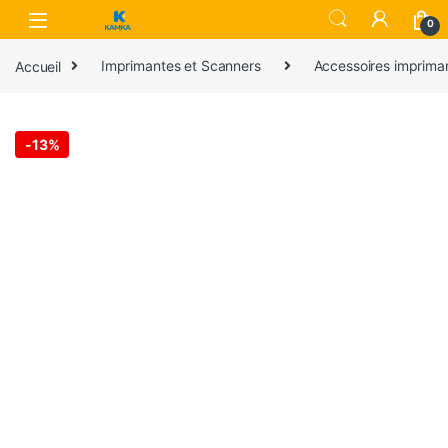
Skip to navigation
Skip to content
0
Accueil
Imprimantes et Scanners
Accessoires imprima
-
13%